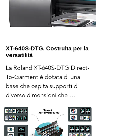
presentano un'eccellente 
resistenza ai lavaggi (secondo 
test di lavaggio commerciali). 
Gli inchiostri sono certificati 
ECO PASSPORT by OEKO-
TEX® e privi di agenti chimici 
XT-640S-DTG. Costruita per la
versatilità
non sostenibili.
La Roland XT-640S-DTG Direct-
To-Garment è dotata di una 
base che ospita supporti di 
diverse dimensioni che 
possono essere combinati 
secondo le esigenze 
produttive. Ad esempio, si 
possono combinare diverse 