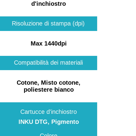
d'inchiostro
E' possibile la stampa di 
diversi soggetti (foto, testi, 
Risoluzione di stampa (dpi)
loghi) su un'ampia varietà di 
t-shirt e capi di 
Max 1440dpi
abbigliamento in cotone, 
misto cotone e poliestere 
Compatibilità dei materiali
bianco. La periferica è 
equipaggiata con un RIP di 
Cotone, Misto cotone,
stampa che consente 
poliestere bianco
all'operatore il controllo 
completo di tutte le 
operazioni e dei colori.

Cartucce d'inchiostro
INKU DTG, Pigmento
Gli inchiostri e il primer della 
Colore