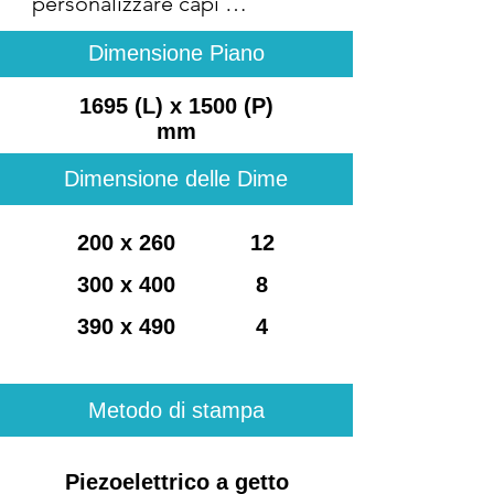
personalizzare capi 
d'abbigliamento, anche di 
Dimensione Piano
diverse misure, 
contemporaneamente.

1695 (L) x 1500 (P)
mm
Costruita per chi vuole 
Dimensione delle Dime
evolvere dalla classica 
stampante a singolo capo o 
200 x 260
12
per chi vuole subito partire 
300 x 400
8
con produttività, XT-640S-
390 x 490
4
DTG soddisfa sia le esigenze 
di versatilità (più capi in un 
singolo passaggio) che di 
Metodo di stampa
qualità, con una resa grafica 
di altissimo livello.

Piezoelettrico a getto