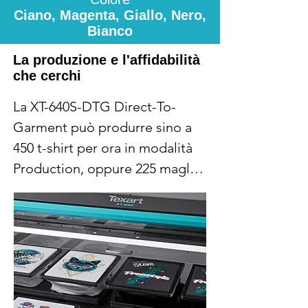
XT-640S-DTG Inoltre, i nostri 
Ciano, Magenta, Giallo, Nero,
inchiostri sono certificati 
Bianco
ECO PASSPORT by OEKO-
La produzione e l'affidabilità
TEX®, garantendo stampe 
che cerchi
sostenibili e rispettose 
La XT-640S-DTG Direct-To-
dell'ambiente.
Garment può produrre sino a 
450 t-shirt per ora in modalità 
Production, oppure 225 maglie 
quando si vuole più qualità, 
utilizzando la modalità Quality.

Costruita sull'affidabile 
tecnologia Roland Texart, XT-
640S-DTG ha una risoluzione 
massima di 1440dpi e varie 