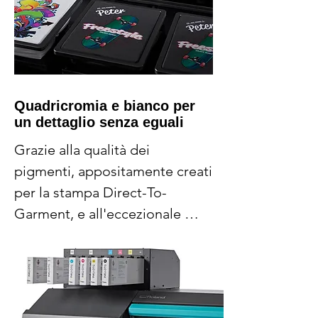
dime di diverse misure per 
alloggiare i capi da stampare.
Quadricromia e bianco per
un dettaglio senza eguali
Grazie alla qualità dei 
pigmenti, appositamente creati 
per la stampa Direct-To-
Garment, e all'eccezionale 
coprenza degli inchiostri, si 
ottengono risultati di stampa 
straordinari. Oltre alla 
naturalezza dei colori, i capi 