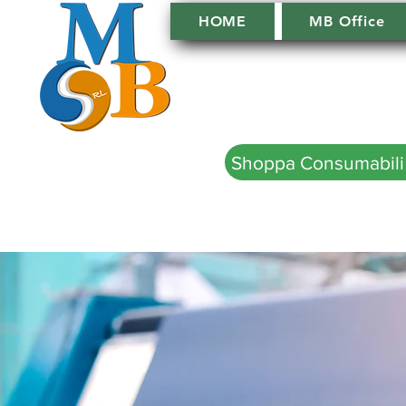
HOME
MB Office
Shoppa Consumabili