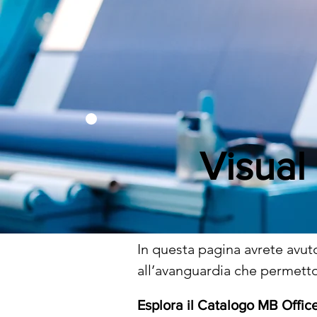
Visual
In questa pagina avrete avut
all’avanguardia che permetton
mercati della stampa digitale
Esplora il Catalogo MB Office
mercati in cui domanda e offe