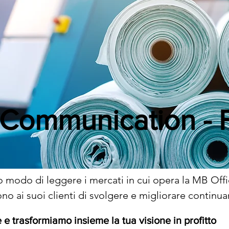
 Communication - F
o modo di leggere i mercati in cui opera la MB Offi
o ai suoi clienti di svolgere e migliorare continuam
. Abbiamo anche letto dei forti trend di crescita c
 e trasformiamo insieme la tua visione in profitto
rta si intersecano ogni giorno definendo il nostro 