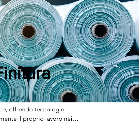
initura
ce, offrendo tecnologie 
ente il proprio lavoro nei 
he contraddistinguono tali 
business. In questo articolo 