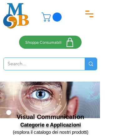
Shoppa Consumabili
Visual Communication
Categorie e Applicazioni
(esplora il catalogo dei nostri prodotti)