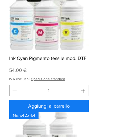
Ink Cyan Pigmento tessile mod. DTF
Prezzo
54,00 €
IVA esclusa
|
Spedizione standard
Aggiungi al carrello
Nuovi Arrivi