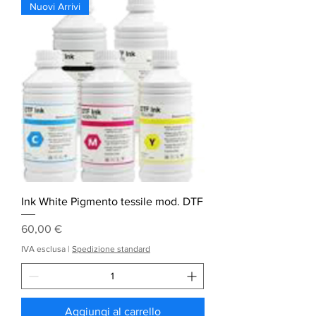
Nuovi Arrivi
Ink White Pigmento tessile mod. DTF
Prezzo
60,00 €
IVA esclusa
|
Spedizione standard
Aggiungi al carrello