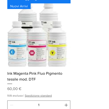
Nuovi Arrivi
Ink Magenta Pink Fluo Pigmento
tessile mod. DTF
Prezzo
60,00 €
IVA esclusa
|
Spedizione standard