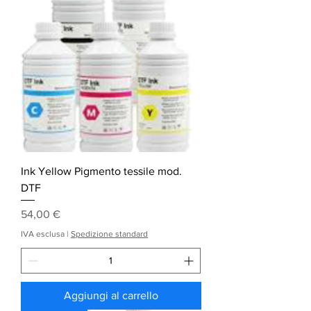
Ink Yellow Pigmento tessile mod.
DTF
Prezzo
54,00 €
IVA esclusa
|
Spedizione standard
Aggiungi al carrello