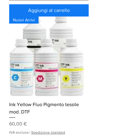
Aggiungi al carrello
Nuovi Arrivi
Ink Yellow Fluo Pigmento tessile
mod. DTF
Prezzo
60,00 €
IVA esclusa
|
Spedizione standard