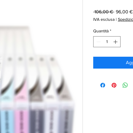
Prezzo
 106,00 € 
96,00 €
regolare
IVA esclusa
|
Spedizi
Quantità
*
Agg