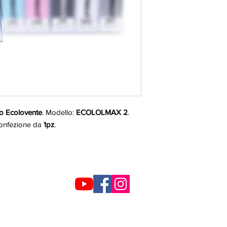
ro Ecolovente
. Modello:
ECOLOLMAX 2
.
Confezione da
1pz
.
SEGUICI SUI SOCIAL
Aiuti di Stato