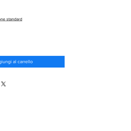
Prezzo
scontato
one standard
iungi al carrello