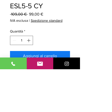
ESL5-5 CY
Prezzo
Prezzo
 109,00 € 
99,00 €
regolare
scontato
IVA esclusa
|
Spedizione standard
Quantità
*
Aggiungi al carrello
Prodotto Originale. Tipo: Inchiostro
Ecoslvente. Modello: Ecolomax serie
3. Colore CYAN / CIANO.
Capacità 500cc. Confezione da 1pz.