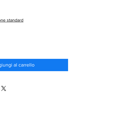
Prezzo
scontato
one standard
iungi al carrello