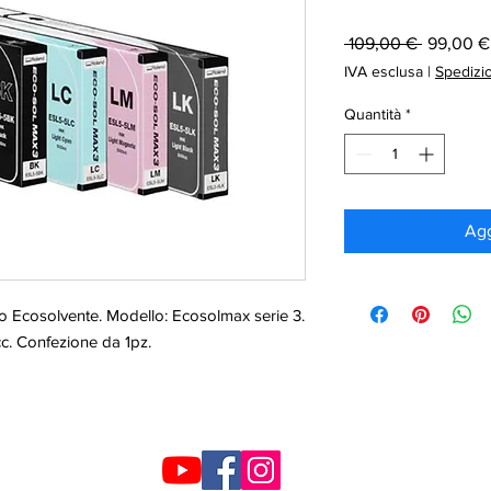
Prezzo
 109,00 € 
99,00 €
regolare
IVA esclusa
|
Spedizi
Quantità
*
Agg
ro Ecosolvente. Modello: Ecosolmax serie 3.
. Confezione da 1pz.
SEGUICI SUI SOCIAL