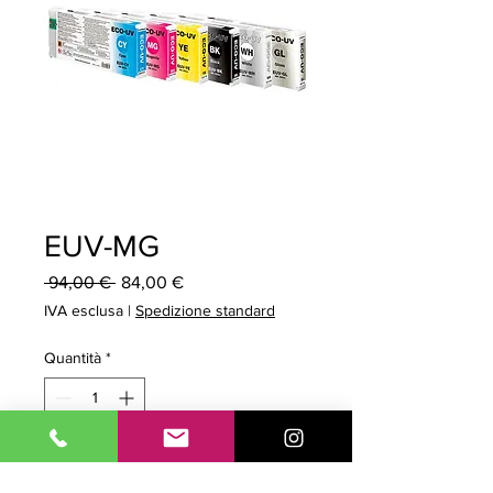
EUV-MG
Prezzo
Prezzo
 94,00 € 
84,00 €
regolare
scontato
IVA esclusa
|
Spedizione standard
Quantità
*
Aggiungi al carrello