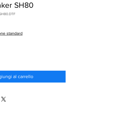
aker SH80
SH80.DTF
one standard
iungi al carrello