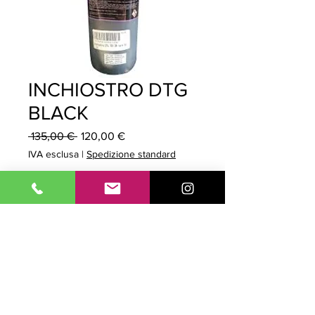
INCHIOSTRO DTG
BLACK
Prezzo
Prezzo
 135,00 € 
120,00 €
regolare
scontato
IVA esclusa
|
Spedizione standard
Quantità
*
Aggiungi al carrello