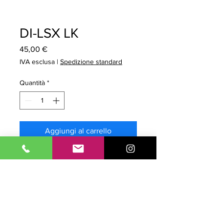
DI-LSX LK
Prezzo
45,00 €
IVA esclusa
|
Spedizione standard
Quantità
*
Aggiungi al carrello
Prodotto Compatibile. Tipo:
Inchiostro Compatibile. Modello:
Mara Jet per Ecosolmax. Colore
LIGHT BLACK / LIGHT NERO.
Capacità 440cc. Confezione da 1pz.