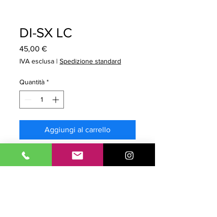
DI-SX LC
Prezzo
45,00 €
IVA esclusa
|
Spedizione standard
Quantità
*
Aggiungi al carrello
Prodotto Compatibile. Tipo:
Inchiostro Compatibile.
Modello: Mara Jet per
Ecosolmax2/3. Colore LIGHT
CYAN / LIGHT CIANO.
Capacità 440cc. Confezione da 1pz.