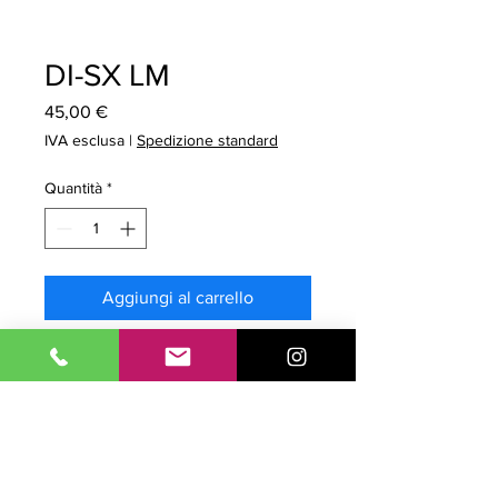
DI-SX LM
Prezzo
45,00 €
IVA esclusa
|
Spedizione standard
Quantità
*
Aggiungi al carrello
Prodotto Compatibile. Tipo:
Inchiostro Compatibile.
Modello: Mara Jet per
Ecosolmax2/3. Colore LIGHT
MAGENTA. Capacità 440cc.
Confezione da 1pz.