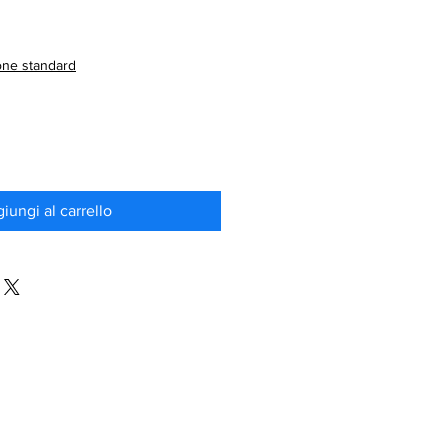
one standard
iungi al carrello