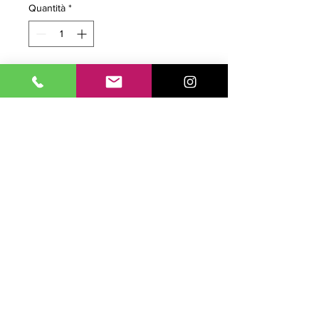
Quantità
*
Aggiungi al carrello
Software Rip Completo per la
gestione della stampante SC-P700
DTF – Configurazione
COMPLETA CMYK WWWW PfYf –
Mac e Win – Chiave virtuale – 1 coda
di stampa – 328 mm
Unità di Misura: Pezzi - Formato n.d.
- Q.tà 1 - Costo cad 930,00
SEGUICI SUI SOCIAL