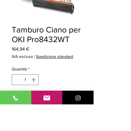
Tamburo Ciano per
OKI Pro8432WT
Prezzo
164,94 €
IVA esclusa
|
Spedizione standard
Quantità
*
Aggiungi al carrello
Tipo: Originale,Compatibilità:
ES8431/8441/8432, Pro8432WT.
Produzione pagine: 30000 pagine.