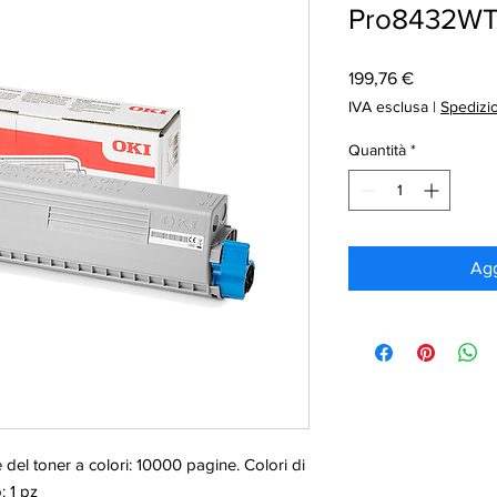
Pro8432W
Prezzo
199,76 €
IVA esclusa
|
Spedizi
Quantità
*
Agg
 del toner a colori: 10000 pagine. Colori di
: 1 pz