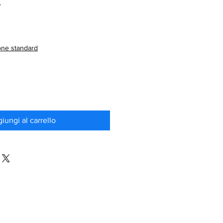
T
one standard
iungi al carrello