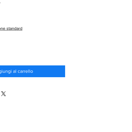
T
one standard
iungi al carrello