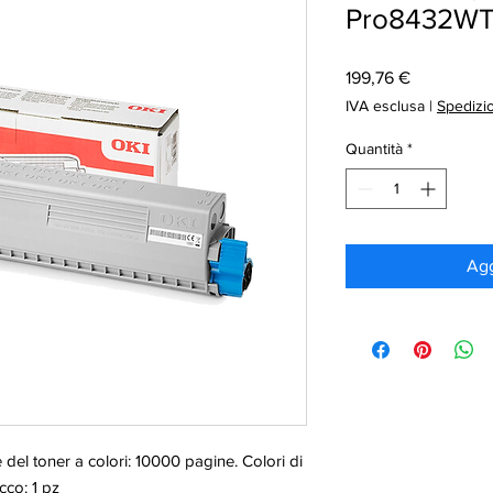
Pro8432W
Prezzo
199,76 €
IVA esclusa
|
Spedizi
Quantità
*
Agg
 del toner a colori: 10000 pagine. Colori di
cco: 1 pz