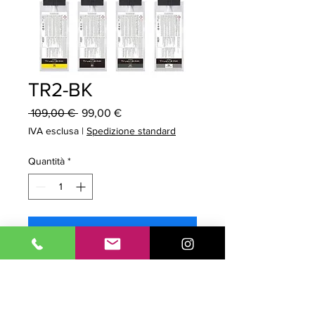
TR2-BK
Prezzo
Prezzo
 109,00 € 
99,00 €
regolare
scontato
IVA esclusa
|
Spedizione standard
Quantità
*
Aggiungi al carrello
Prodotto Originale. Tipo: Inchiostro
pouch Ecosolvente.
Modello: TrueVIS serie 2. Colore