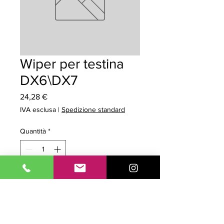
Wiper per testina
DX6\DX7
Prezzo
24,28 €
IVA esclusa
|
Spedizione standard
Quantità
*
Aggiungi al carrello
Prodotto Originale. Tipo: Parte di
Ricambio. Modello: Roland per Serie