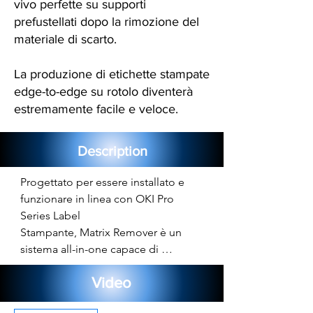
vivo perfette su supporti
prefustellati dopo la rimozione del
materiale di scarto.
La produzione di etichette stampate
edge-to-edge su rotolo diventerà
estremamente facile e veloce.
Description
Progettato per essere installato e 
funzionare in linea con OKI Pro 
Series Label

Stampante, Matrix Remover è un 
sistema all-in-one capace di 
rimuovere il materiale di scarto dal 
Video
supporto pre fustellato e 
riavvolgimento su un'anima di 