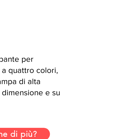
pante per
a quattro colori,
ampa di alta
e dimensione e su
ne di più?