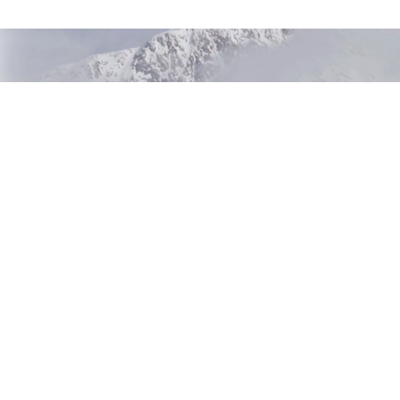
tool e profili colore ICC) che
Design compatto e facilità di ut
C4000e è una stampante per et
colori da 2,7 pollici ne sempli
sostituiti. Il modello è inoltr
che sia necessario l’intervento
Integrazione e connettività sem
La gamma C4000e è facile da in
Windows, ESC Label, Linux e M
modo semplice e intuitivo: ag
momento. Compatibile con ZPL
Inchiostro nero opaco o lucido