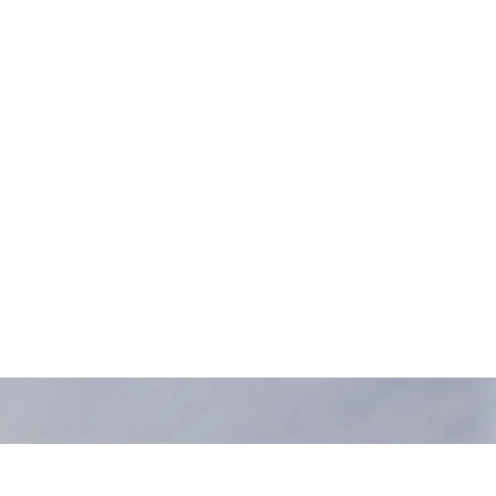
chiostro nero opaco o lucido 
i.

 ad asciugatura rapida e 