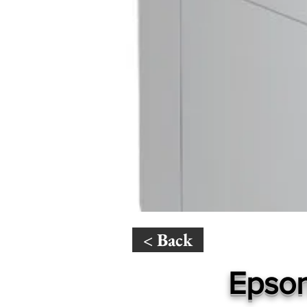
< Back
Epso