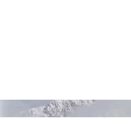
Realizzata su misura per rispo
per creare testi nitidi e immag
Inchiostri di lunga durata

Grazie alle singole cartucce di
ricche di dettagli, resistenti a
Caratteristiche principali

•Elevata qualità di stampa

Funzionalità sviluppate per off
•Semplicità di utilizzo

Configurazione semplice e alta
•Opzioni di integrazione

Si adatta perfettamente ai sist
•Tranquillità

Opzioni CoverPlus complete
