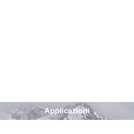
ndere a esigenze specifiche, C4000e è dotata di in
ini ricche di dettagli su una vasta gamma di support
 inchiostro a pigmenti, è possibile creare etichette
lle sbavature, all’acqua e allo scolorimento.

rire uniformità dei colori e ampio spazio colore

mente intuitiva

emi esistenti

Applicazioni