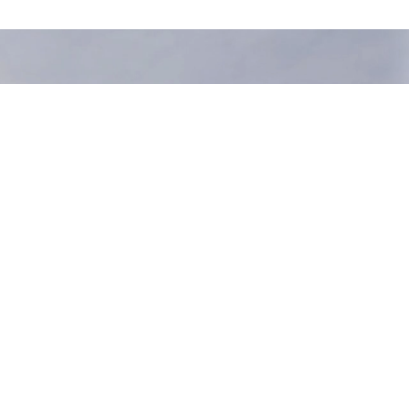
i e di grande impatto.

zzo. Un ampio display LCD a 
essere facilmente cambiati e 
 facilmente sostituita senza 
r sono disponibili per 
o la stampa da tablet in 
ampare ovunque e in qualsiasi 