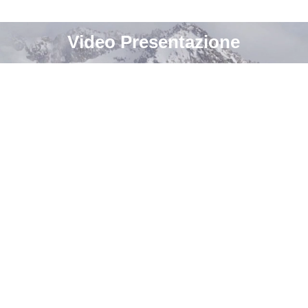
 garantiscono etichette a colori on demand eccellent
Video Presentazione
ilizzo

ichette estremamente intuitiva, fin dal primo utili
fica il funzionamento. I supporti in rotolo possono 
e dotato di una taglierina automatica, che può essere
 di un tecnico.

plici

tegrare e connettere con i sistemi esistenti. I drive
ac. I nostri nuovi SDK per iOS e Android consenton
giungendo il dongle Wi-Fi opzionale è possibile st
II


