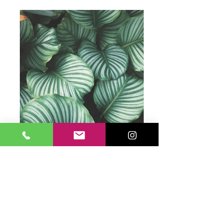
manutenzione e 
monitoraggio del parco 
stampanti e dell'interfaccia 
Web.

Qualità di stampa

Questa stampante per 
etichette offre un output di 
stampa a quattro colori di 
qualità e risoluzione sempre 
elevate, oltre alle funzionalità 
di calibrazione dei colori 
(sport colour matching tool e 
profili colore ICC), per 
etichette a colori on demand 