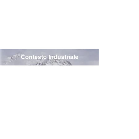
flaconi contenenti il liquido 
delle sigarette elettroniche a 
quelle di lunga durata per i 
fusti in ambito chimico. 
Questa versione di 
ColorWorks CW-C6000Pe 
Contesto Industriale
con inchiostro nero matte 
offre una maggiore 
flessibilità in termini di 
finitura per la stampa su carta 
comune o texturizzata.

Design compatto e facilità di 
utilizzo

La CW-C6000Pe è stata 