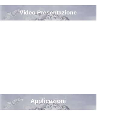
una serie di nuove 
Video Presentazione
funzionalità progettate per 
offrire soluzioni pratiche e 
creative. Consente di 
stampare su supporti di 
larghezza compresa tra 25,4 
mm e 112 mm e di utilizzare 
molti tipi di supporti, tra cui 
la carta con trama. Con 
questa serie di stampanti per 
etichette ColorWorks è 
Applicazioni
quindi possibile realizzare 
qualsiasi tipologia di 
etichetta, dalle etichette più 
piccole da applicare sui 