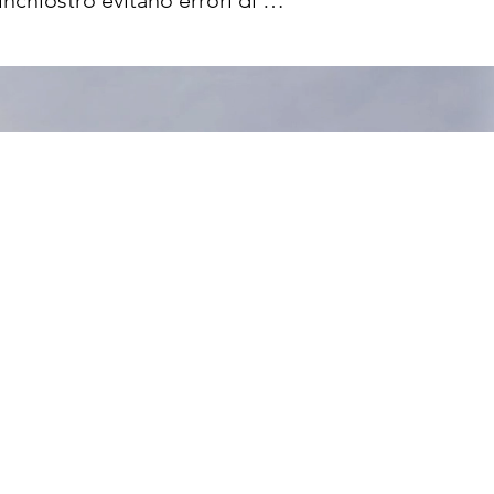
nchiostro evitano errori di 
mprese quelle per i prodotti 
e le etichette GHS. Con una 
fferta da alcune stampanti 
do gli sprechi e lo 
alta capacità permettono di 
estina di stampa fissa 
dovrà essere sostituita per 