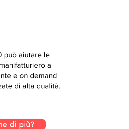
 può aiutare le
manifatturiero a
mente e on demand
ate di alta qualità.
ne di più?