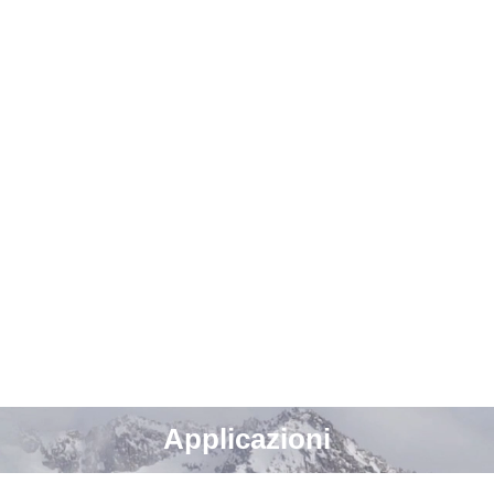
tà di utilizzo

lo LCD la configurazione è estremamente semplice. L
one in qualsiasi sistema operativo. Il dispositivo è
r supportare l’installazione, e la tecnologia NVT aiu
i

e per una qualità di stampa uniforme e una durata 
 stampa di etichette a colori on demand

ualità elevata

 mm/sec con una risoluzione delle immagini di 600x1
Applicazioni
i inattività ridotti
