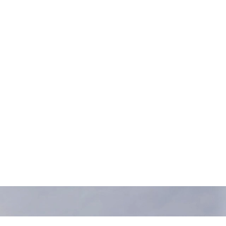
’innovativo set di comandi 
 inoltre dotato di una gamma 
ta a evitare l’ostruzione degli 
pari a quella della stampante 
200 dpi
