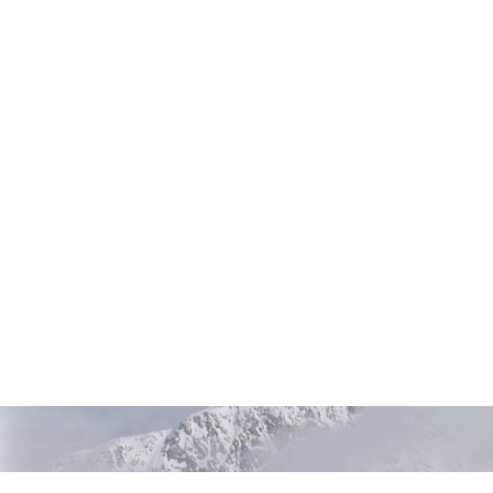
Manutenzione minima e semplici
Grazie al pannello di control
ESC/Label consente l’integrazi
completa di utility software pe
ugelli.

Caratteristiche principali

•Affidabilità e durata eccellent
Testina di stampa PrecisionCor
stessa

•Consumi e tempi ridotti

Produzione ottimizzata con la
•Stampa ad alta velocità e di q
Velocità di stampa fino a 300
•Manutenzione minima e tempi d