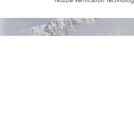
Nozzle Verification Technology)
stampa o pixel mancanti, gara
Velocità elevata

Questa stampante consente di 
alimentari e gli imballaggi, le
velocità di stampa fino a 300 
termiche monocromatiche.

Convenienza

La stampa di etichette on dema
stoccaggio di grandi quantità 
sostituire solo il colore esaur
consente di ridurre i costi, gr
almeno 500 km di stampa.1
