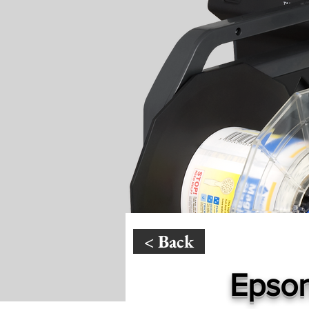
< Back
Epso