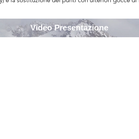
 e la sostituzione dei punti con ulteriori gocce di i
ntendo così stampe uniformi.

Video Presentazione
produrre rapidamente etichette di alta qualità, co
 etichette per la certificazione energetica europea 
mm/sec, Epson C7500 garantisce la stessa velocità o
nd consente di ridurre i costi di pre-stampa, evitan
di etichette. Le cartucce di inchiostro separate ad 
ito, risparmiando così sui costi di stampa. Anche la t
azie alla certezza che nessuna delle parti principali 