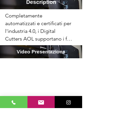
Description
Completamente 
automatizzati e certificati per 
l'industria 4.0, i Digital 
Cutters AOL supportano i file 
PLT, DXF, HPG, HPGL, ARR, 
Video Presentazione
PCE.

Taglio oscillante elettrico, 
taglio pneumatico, taglio 
rotante per tessuti, lama 
tangenziale, kiss-cut, V-cut, 
lama pivotante, strumento 
penna, cordonatore, 