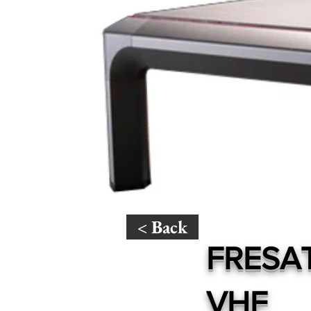
< Back
FRESAT
VHF