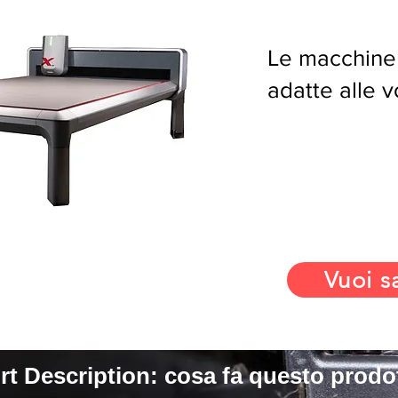
Le macchine
adatte alle 
Vuoi s
rt Description: cosa fa questo prodo