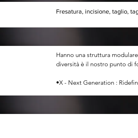
Fresatura, incisione, taglio, t
Hanno una struttura modulare
diversità è il nostro punto di fo
•X - Next Generation : Ridefini
•Premium : Sviluppata per l’ind
•Active Pro : Lavorazioni in f