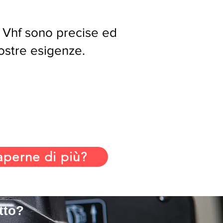
 Vhf sono precise ed
vostre esigenze.
aperne di più?
tto?