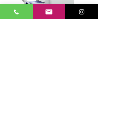
MORGANA SFT
Cuci e Piega. La nuova Morgana
BM3035/3050 è una soluzione
modulare per la realizzazione di
opuscoli, ideale per centri stampa e
tipografie.
Read More