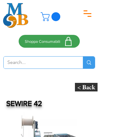
Shoppa Consumabili
< Back
SEWIRE 42