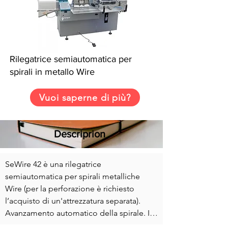
Rilegatrice semiautomatica per
spirali in metallo Wire
Vuoi saperne di più?
Descriprion
SeWire 42 è una rilegatrice 
semiautomatica per spirali metalliche 
Wire (per la perforazione è richiesto 
l’acquisto di un'attrezzatura separata).

Avanzamento automatico della spirale. Il 
processo di lavoro richiede poi la 