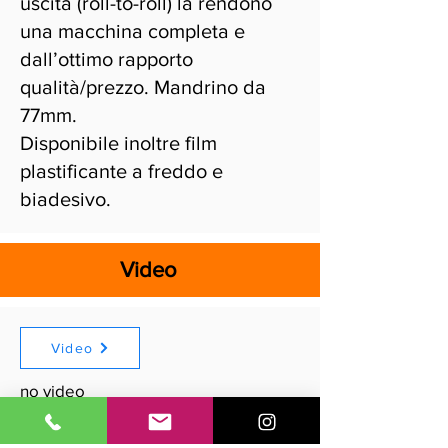
uscita (roll-to-roll) la rendono
una macchina completa e
dall’ottimo rapporto
qualità/prezzo. Mandrino da
77mm.
Disponibile inoltre film
plastificante a freddo e
biadesivo.
Video
Video
no video