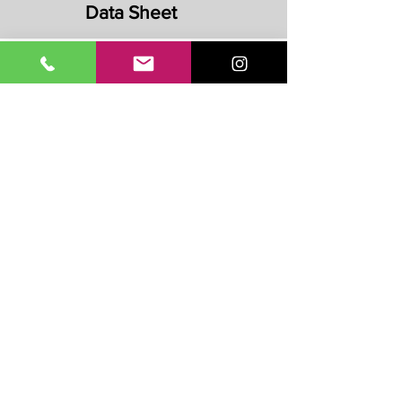
Data Sheet
Scarica
no documento
Ti potrebbe interessare anche...