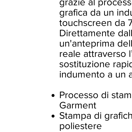
grazie al process
grafica da un ind
touchscreen da 7
Direttamente dall
un'anteprima del
reale attraverso l
sostituzione rap
indumento a un al
Processo di stam
Garment
Stampa di grafich
poliestere