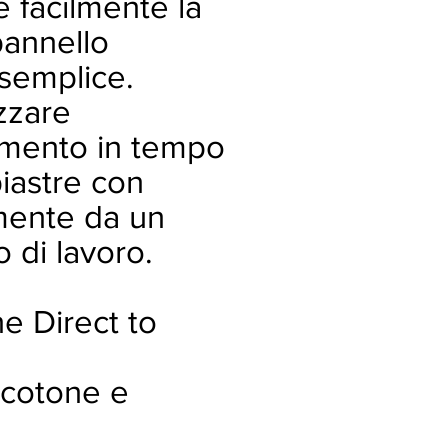
e facilmente la
pannello
 semplice.
zzare
zamento in tempo
piastre con
mente da un
o di lavoro.
e Direct to
n cotone e