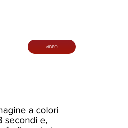
VIDEO
magine a colori
8 secondi e,