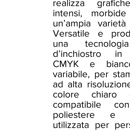
realizza grafic
intensi, morbide
un’ampia varietà 
Versatile e produ
una tecnolog
d’inchiostro in
CMYK e bianc
variabile, per st
ad alta risoluzion
colore chiaro
compatibile c
poliestere e
utilizzata per pe