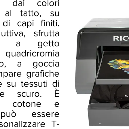
he dai colori
 al tatto, su
di capi finiti.
ttiva, sfrutta
ia a getto
 quadricromia
o, a goccia
ampare grafiche
e su tessuti di
 e scuro. È
on cotone e
 può essere
rsonalizzare T-