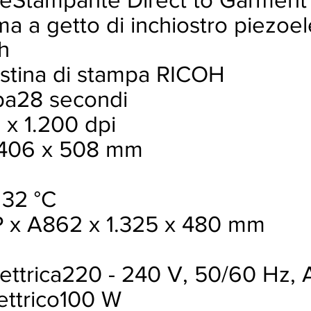
a a getto di inchiostro piezoel
h
estina di stampa RICOH
mpa28 secondi
 x 1.200 dpi
e406 x 508 mm
 32 °C
 P x A862 x 1.325 x 480 mm
ettrica220 - 240 V, 50/60 Hz, 
ettrico100 W