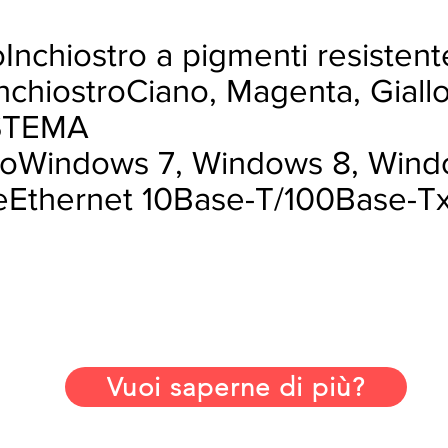
oInchiostro a pigmenti resistent
nchiostroCiano, Magenta, Giall
ISTEMA
voWindows 7, Windows 8, Wind
eteEthernet 10Base-T/100Base-Tx
Vuoi saperne di più?