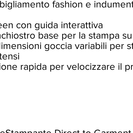
bigliamento fashion e indumenti
een con guida interattiva
inchiostro base per la stampa su
mensioni goccia variabili per s
ntensi
zione rapida per velocizzare il 
teStampante Direct to Garment