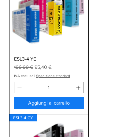
ESL3-4 YE
Prezzo regolare
Prezzo scontato
106,00 €
95,40 €
IVA esclusa
|
Spedizione standard
Aggiungi al carrello
ESL3-4 CY