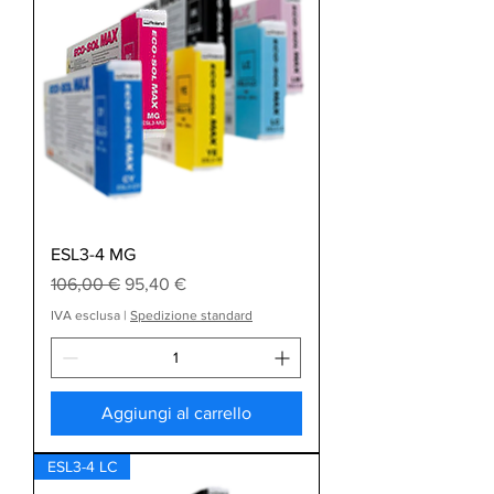
ESL3-4 MG
Prezzo regolare
Prezzo scontato
106,00 €
95,40 €
IVA esclusa
|
Spedizione standard
Aggiungi al carrello
ESL3-4 LC