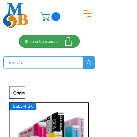
Shoppa Consumabili
ESL3-4 BK