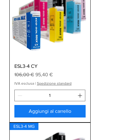
ESL3-4 CY
Prezzo regolare
Prezzo scontato
106,00 €
95,40 €
IVA esclusa
|
Spedizione standard
Aggiungi al carrello
ESL3-4 MG