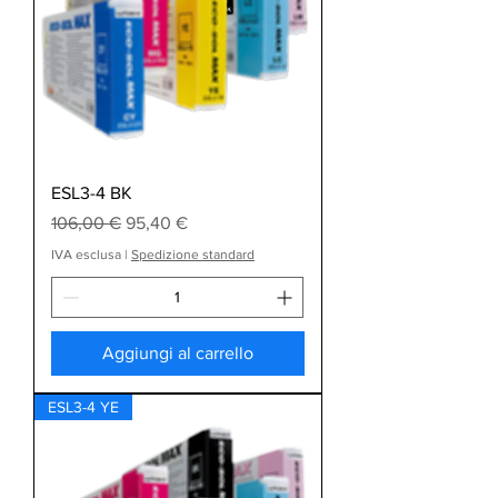
ESL3-4 BK
Prezzo regolare
Prezzo scontato
106,00 €
95,40 €
IVA esclusa
|
Spedizione standard
Aggiungi al carrello
ESL3-4 YE