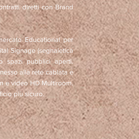
tratti diretti con Brand
ercato Educational per
gital Signage (segnaletica
o spazi pubblici aperti.
nesso alla rete cablata e
oom e video HD Multiroom.
icio più sicuro.