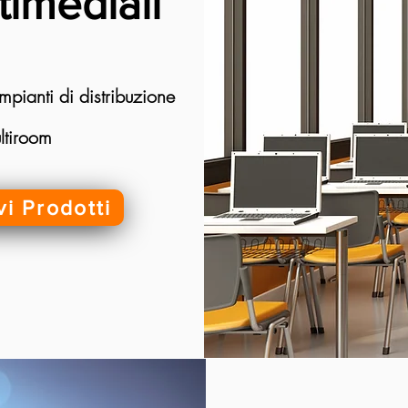
timediali
mpianti di distribuzione
ltiroom
vi Prodotti