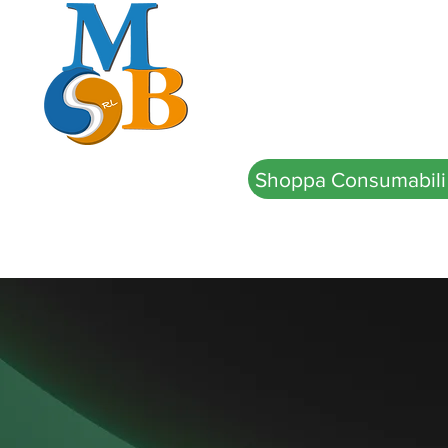
HOME
MB Office
Shoppa Consumabili
Oltre 14 