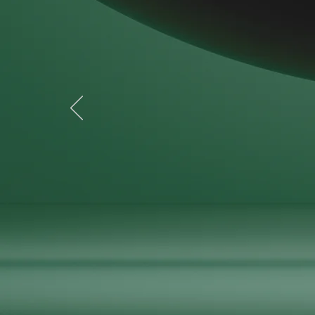
esperien
Scopri di più