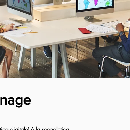
gnage
tica digitale) è la segnaletica