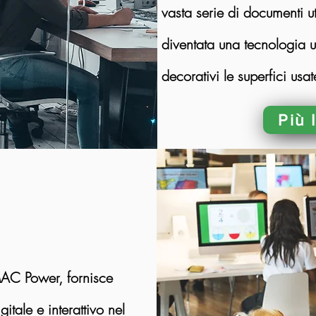
vasta serie di documenti ut
diventata una tecnologia u
decorativi le superfici usa
Più 
MAC Power, fornisce
itale e interattivo nel