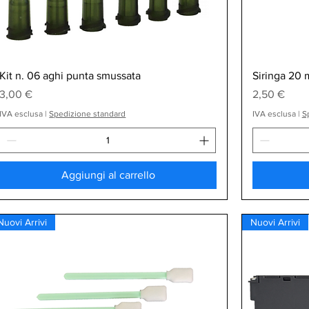
Vista rapida
Kit n. 06 aghi punta smussata
Siringa 20 
Prezzo
Prezzo
3,00 €
2,50 €
IVA esclusa
|
Spedizione standard
IVA esclusa
|
S
Aggiungi al carrello
Nuovi Arrivi
Nuovi Arrivi