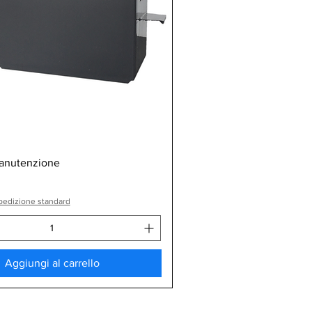
Vista rapida
manutenzione
pedizione standard
Aggiungi al carrello