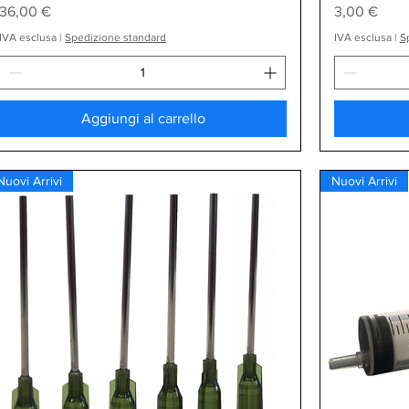
Prezzo
Prezzo
36,00 €
3,00 €
IVA esclusa
|
Spedizione standard
IVA esclusa
|
S
Aggiungi al carrello
Nuovi Arrivi
Nuovi Arrivi