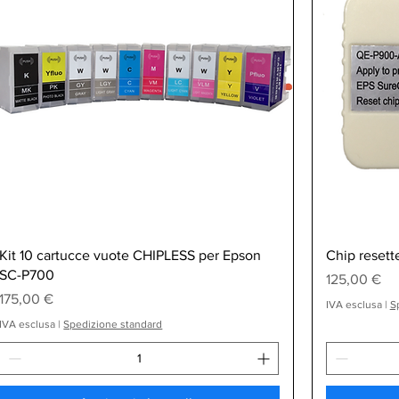
Vista rapida
Kit 10 cartucce vuote CHIPLESS per Epson
Chip resett
SC-P700
Prezzo
125,00 €
Prezzo
175,00 €
IVA esclusa
|
S
IVA esclusa
|
Spedizione standard