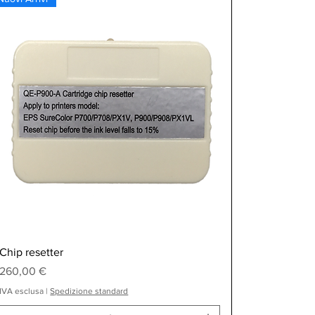
Vista rapida
Chip resetter
Prezzo
260,00 €
IVA esclusa
|
Spedizione standard