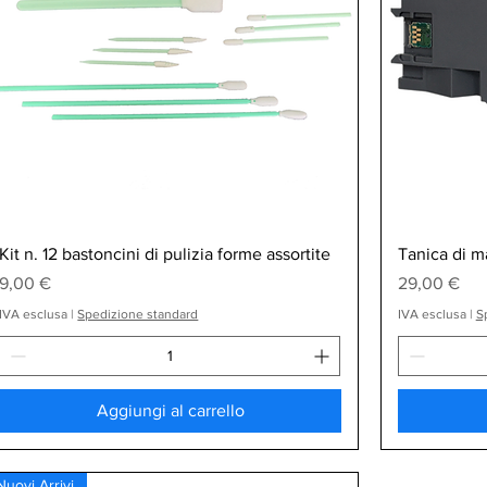
Vista rapida
Kit n. 12 bastoncini di pulizia forme assortite
Tanica di 
Prezzo
Prezzo
9,00 €
29,00 €
IVA esclusa
|
Spedizione standard
IVA esclusa
|
S
Aggiungi al carrello
Nuovi Arrivi