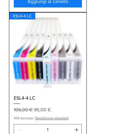
Aggiungi al carrello
ESL4-4 LC
ESL4-4 LC
Prezzo regolare
Prezzo scontato
106,00 €
96,00 €
IVA esclusa
|
Spedizione standard