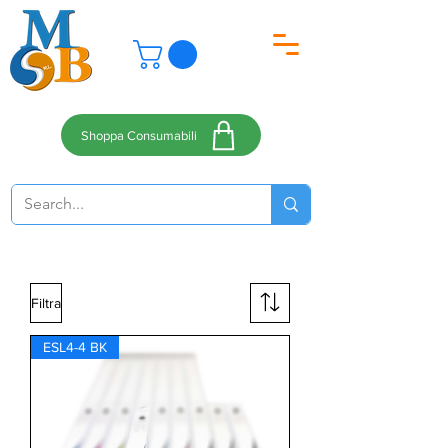
Shoppa Consumabili
Filtra
ESL4-4 BK