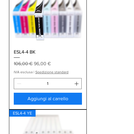
ESL4-4 BK
Prezzo regolare
Prezzo scontato
106,00 €
96,00 €
IVA esclusa
|
Spedizione standard
Aggiungi al carrello
ESL4-4 YE