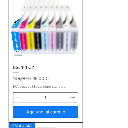
ESL4-4 CY
Prezzo regolare
Prezzo scontato
106,00 €
96,00 €
IVA esclusa
|
Spedizione standard
Aggiungi al carrello
ESL4-4 MG