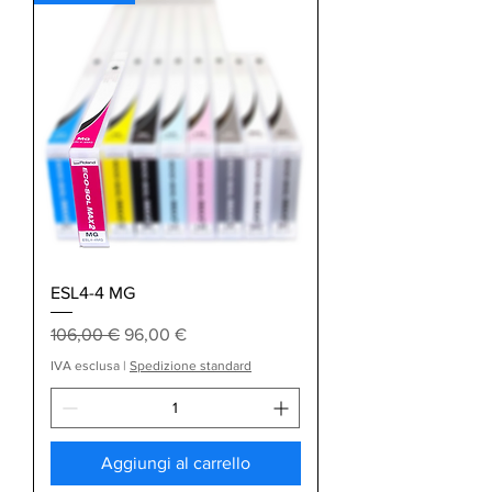
ESL4-4 MG
Prezzo regolare
Prezzo scontato
106,00 €
96,00 €
IVA esclusa
|
Spedizione standard
Aggiungi al carrello