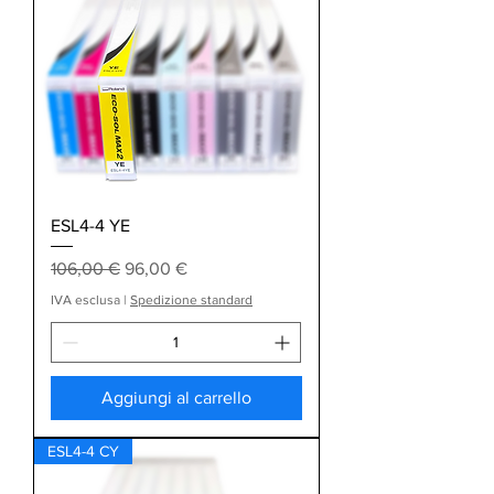
ESL4-4 YE
Prezzo regolare
Prezzo scontato
106,00 €
96,00 €
IVA esclusa
|
Spedizione standard
Aggiungi al carrello
ESL4-4 CY